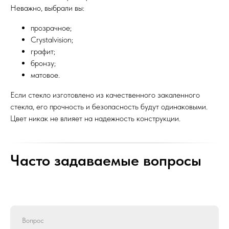
Неважно, выбрали вы:
Москва, ул.Кантемировская 58
ОФЕРТА
прозрачное;
© 2020-2026 БЕРУСТЕКЛО
Crystalvision;
графит;
бронзу;
матовое.
Если стекло изготовлено из качественного закаленного
стекла, его прочность и безопасность будут одинаковыми.
Цвет никак не влияет на надежность конструкции.
Часто задаваемые вопросы
Вопрос