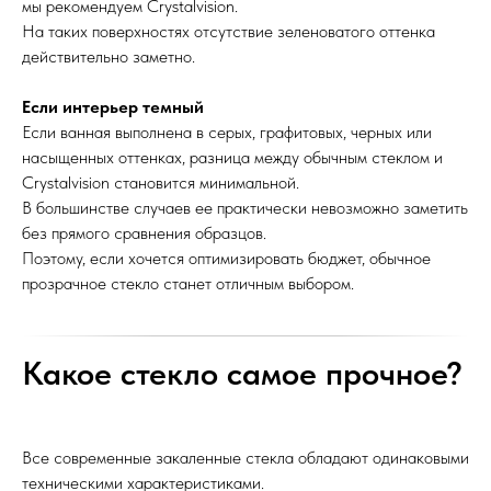
мы рекомендуем Crystalvision.
На таких поверхностях отсутствие зеленоватого оттенка
действительно заметно.
Если интерьер темный
Если ванная выполнена в серых, графитовых, черных или
насыщенных оттенках, разница между обычным стеклом и
Crystalvision становится минимальной.
В большинстве случаев ее практически невозможно заметить
без прямого сравнения образцов.
Поэтому, если хочется оптимизировать бюджет, обычное
прозрачное стекло станет отличным выбором.
Какое стекло самое прочное?
Все современные закаленные стекла обладают одинаковыми
ПОЛИТИКА ОБРАБОТКИ
8 (499) 967-84-24
ПЕРСОНАЛЬНЫХ ДАННЫХ
техническими характеристиками.
info@berusteklo.ru