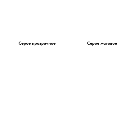
Серое прозрачное
Серое матовое