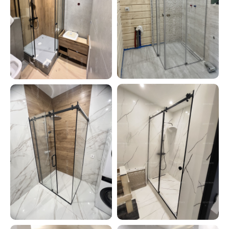
ПОЛИТИКА ОБРАБОТКИ
8 (499) 967-84-24
ПЕРСОНАЛЬНЫХ ДАННЫХ
info@berusteklo.ru
Москва, ул.Кантемировская 58
ОФЕРТА
© 2020-2026 БЕРУСТЕКЛО