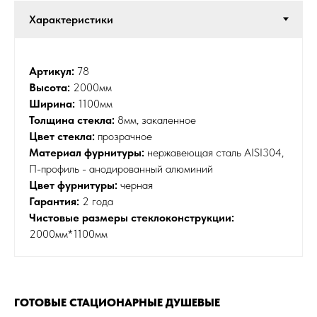
ПОЛИТИКА ОБРАБОТКИ
8 (499) 967-84-24
Артикул:
78
ПЕРСОНАЛЬНЫХ ДАННЫХ
info@berusteklo.ru
Высота:
2000мм
Москва, ул.Кантемировская 58
ОФЕРТА
Ширина:
1100мм
Толщина стекла:
8мм, закаленное
© 2020-2026 БЕРУСТЕКЛО
Цвет стекла:
прозрачное
Материал фурнитуры:
нержавеющая сталь AISI304,
П-профиль - анодированный алюминий
Цвет фурнитуры:
черная
Гарантия:
2 года
Чистовые размеры стеклоконструкции:
2000мм*1100мм
ГОТОВЫЕ СТАЦИОНАРНЫЕ ДУШЕВЫЕ