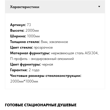
ПОЛИТИКА ОБРАБОТКИ
8 (499) 967-84-24
Артикул:
73
ПЕРСОНАЛЬНЫХ ДАННЫХ
info@berusteklo.ru
Высота:
2000мм
Москва, ул.Кантемировская 58
ОФЕРТА
Ширина:
1000мм
Толщина стекла:
8мм, закаленное
© 2020-2026 БЕРУСТЕКЛО
Цвет стекла:
прозрачное
Материал фурнитуры:
нержавеющая сталь AISI304,
П-профиль - анодированный алюминий
Цвет фурнитуры:
черная
Гарантия:
2 года
Чистовые размеры стеклоконструкции:
2000мм*1000мм
ГОТОВЫЕ СТАЦИОНАРНЫЕ ДУШЕВЫЕ