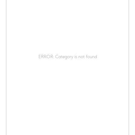
ERROR: Category is not found
ПОЛИТИКА ОБРАБОТКИ
8 (499) 967-84-24
ПЕРСОНАЛЬНЫХ ДАННЫХ
info@berusteklo.ru
Москва, ул.Кантемировская 58
ОФЕРТА
© 2020-2026 БЕРУСТЕКЛО