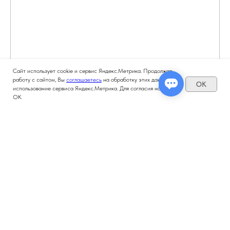
Сайт использует cookie и сервис Яндекс.Метрика. Продолжая
работу с сайтом, Вы
соглашаетесь
на обработку этих данных и
OK
использование сервиса Яндекс.Метрика. Для согласия нажмите
ОК
Error get alias
Error get alias