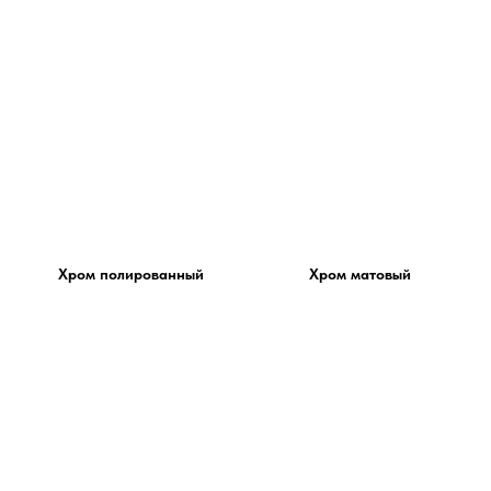
Хром полированный
Хром матовый