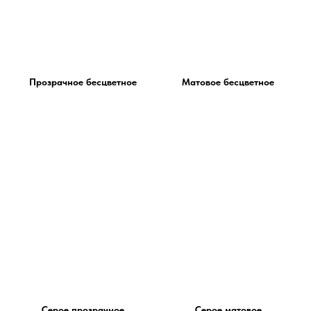
Прозрачное бесцветное
Матовое бесцветное
Серое прозрачное
Серое матовое